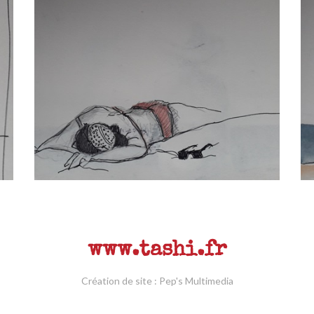
www.tashi.fr
Création de site
:
Pep's Multimedia